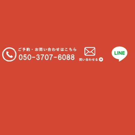
鎌倉店
鎌倉市扇ガ谷1-8-5
Tel
050-3707-6088
Hour
6時-23時
Calendar
2026年 8月
日
月
火
水
木
金
土
1