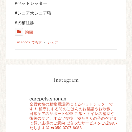
#ペットシッター
#シニア犬シニア猫
#犬猫往診
動画
Facebook で表示
·
シェア
Instagram
carepets.shonan
全員女性の動物看護師によるペットシッターで
す！
留守にする間のごはんのお世話やお散歩、
日常ケアのサポート🐶🐱
ご飯・トイレの補助や
術後のケア、オムツ交換、寝たきりの子のケアま
で飼い主様のご意向に沿ったサービスをご提供い
たします😊
☎️050-3707-6088