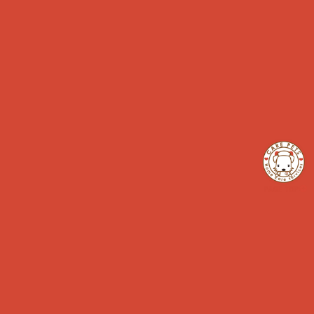
さらに読み込む...
INSTAGRAM でフォロー
Find us
CARE PETS 湘南
藤沢店
神奈川県藤沢市片瀬3-17-21
茅ヶ崎店
茅ヶ崎市東海岸北1-7-21