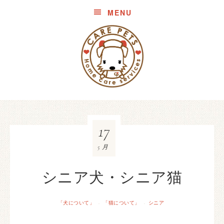
MENU
17
5月
シニア犬・シニア猫
「犬について」
「猫について」
シニア
·
·