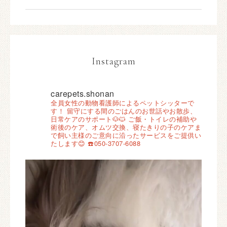
Instagram
carepets.shonan
全員女性の動物看護師によるペットシッターで
す！
留守にする間のごはんのお世話やお散歩、
日常ケアのサポート🐶🐱
ご飯・トイレの補助や
術後のケア、オムツ交換、寝たきりの子のケアま
で飼い主様のご意向に沿ったサービスをご提供い
たします😊
☎️050-3707-6088