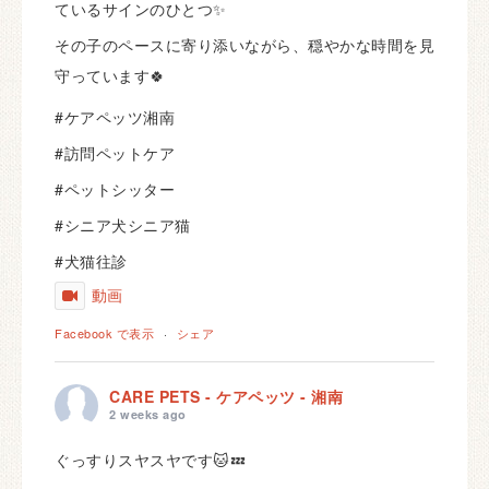
ているサインのひとつ✨
その子のペースに寄り添いながら、穏やかな時間を見
守っています🍀
#ケアペッツ湘南
#訪問ペットケア
#ペットシッター
#シニア犬シニア猫
#犬猫往診
動画
Facebook で表示
·
シェア
CARE PETS - ケアペッツ - 湘南
2 weeks ago
ぐっすりスヤスヤです🐱💤