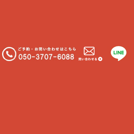
Find us
CARE PETS 湘南
藤沢店
神奈川県藤沢市片瀬3-17-21
茅ヶ崎店
茅ヶ崎市東海岸北1-7-21
鎌倉店
鎌倉市扇ガ谷1-8-5
Tel
050-3707-6088