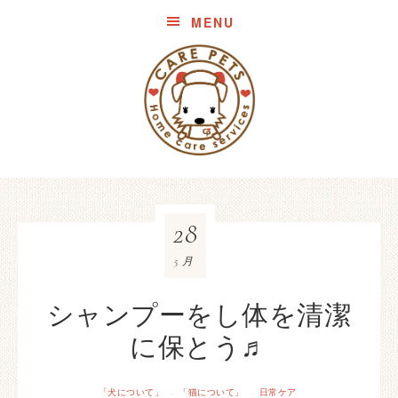
MENU
28
5月
シャンプーをし体を清潔
に保とう♬
「犬について」
「猫について」
日常ケア
·
·