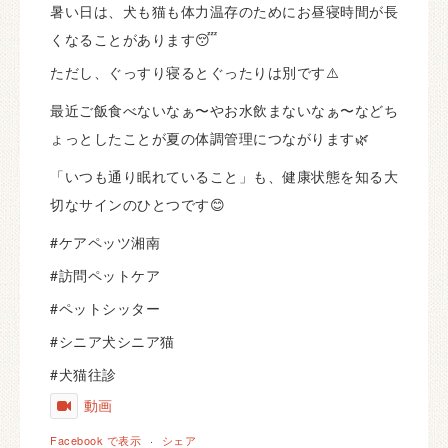
暑い日は、犬も猫も体力温存のためにお昼寝時間が長
くなることがあります😴
ただし、ぐっすり寝るとぐったりは別です⚠️
最近ご飯食べないなぁ〜やお水飲まないなぁ〜などち
ょっとしたことが夏の体調管理につながります🌿
「いつも通り眠れていること」も、健康状態を知る大
切なサインのひとつです😊
#ケアペッツ湘南
#訪問ペットケア
#ペットシッター
#シニア犬シニア猫
#犬猫往診
動画
Facebook で表示
·
シェア