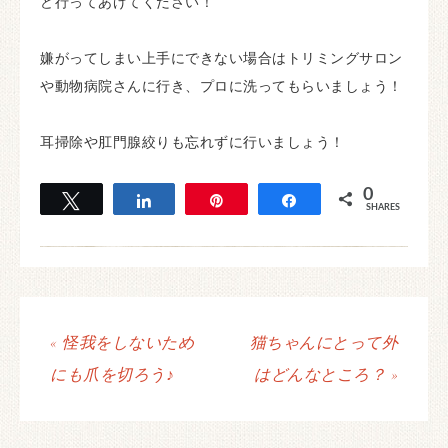
ど行ってあげてください！
嫌がってしまい上手にできない場合はトリミングサロン
や動物病院さんに行き、プロに洗ってもらいましょう！
耳掃除や肛門腺絞りも忘れずに行いましょう！
0
Tweet
Share
Pin
Share
SHARES
« 怪我をしないため
猫ちゃんにとって外
にも爪を切ろう♪
はどんなところ？ »