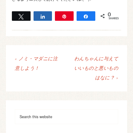
0
Tweet
Share
Pin
Share
SHARES
« ノミ・マダニに注
わんちゃんに与えて
意しよう！
いいものと悪いもの
はなに？ »