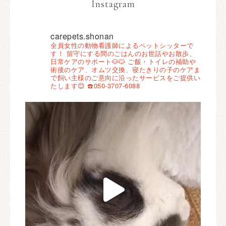
Instagram
carepets.shonan
全員女性の動物看護師によるペットシッターで
す！
留守にする間のごはんのお世話やお散歩、
日常ケアのサポート🐶🐱
ご飯・トイレの補助や
術後のケア、オムツ交換、寝たきりの子のケアま
で飼い主様のご意向に沿ったサービスをご提供い
たします😊
☎️050-3707-6088