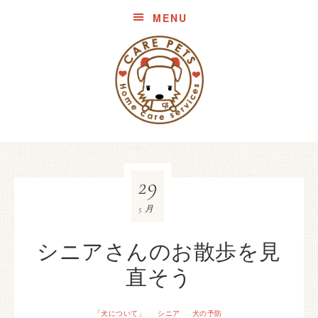
MENU
29
5月
シニアさんのお散歩を見
直そう
「犬について」
シニア
犬の予防
·
·