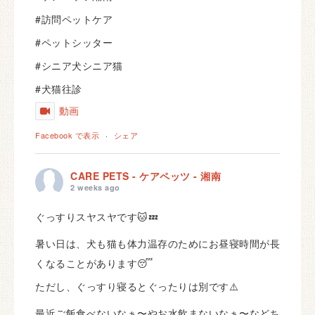
#訪問ペットケア
#ペットシッター
#シニア犬シニア猫
#犬猫往診
動画
Facebook で表示
·
シェア
CARE PETS - ケアペッツ - 湘南
2 weeks ago
ぐっすりスヤスヤです🐱💤
暑い日は、犬も猫も体力温存のためにお昼寝時間が長
くなることがあります😴
ただし、ぐっすり寝るとぐったりは別です⚠️
最近ご飯食べないなぁ〜やお水飲まないなぁ〜などち