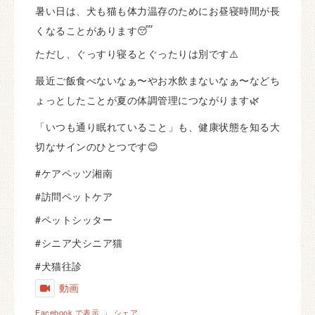
暑い日は、犬も猫も体力温存のためにお昼寝時間が長
くなることがあります😴
ただし、ぐっすり寝るとぐったりは別です⚠️
最近ご飯食べないなぁ〜やお水飲まないなぁ〜などち
ょっとしたことが夏の体調管理につながります🌿
「いつも通り眠れていること」も、健康状態を知る大
切なサインのひとつです😊
#ケアペッツ湘南
#訪問ペットケア
#ペットシッター
#シニア犬シニア猫
#犬猫往診
動画
Facebook で表示
·
シェア