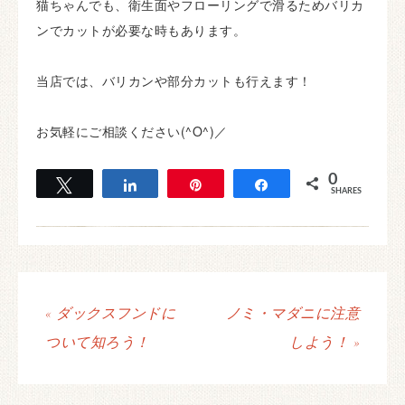
猫ちゃんでも、衛生面やフローリングで滑るためバリカ
ンでカットが必要な時もあります。
当店では、バリカンや部分カットも行えます！
お気軽にご相談ください(^O^)／
0
Tweet
Share
Pin
Share
SHARES
« ダックスフンドに
ノミ・マダニに注意
ついて知ろう！
しよう！ »