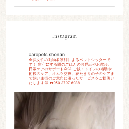
Instagram
carepets.shonan
全員女性の動物看護師によるペットシッターで
す！
留守にする間のごはんのお世話やお散歩、
日常ケアのサポート🐶🐱
ご飯・トイレの補助や
術後のケア、オムツ交換、寝たきりの子のケアま
で飼い主様のご意向に沿ったサービスをご提供い
たします😊
☎️050-3707-6088