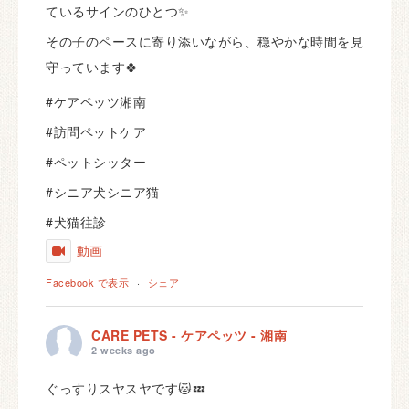
ているサインのひとつ✨
その子のペースに寄り添いながら、穏やかな時間を見
守っています🍀
#ケアペッツ湘南
#訪問ペットケア
#ペットシッター
#シニア犬シニア猫
#犬猫往診
動画
Facebook で表示
·
シェア
CARE PETS - ケアペッツ - 湘南
2 weeks ago
ぐっすりスヤスヤです🐱💤