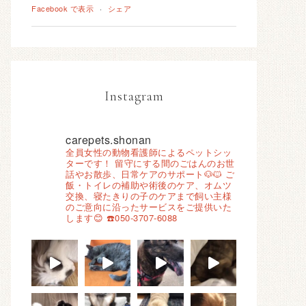
Facebook で表示
·
シェア
Instagram
carepets.shonan
全員女性の動物看護師によるペットシッ
ターです！
留守にする間のごはんのお世
話やお散歩、日常ケアのサポート🐶🐱
ご
飯・トイレの補助や術後のケア、オムツ
交換、寝たきりの子のケアまで飼い主様
のご意向に沿ったサービスをご提供いた
します😊
☎️050-3707-6088