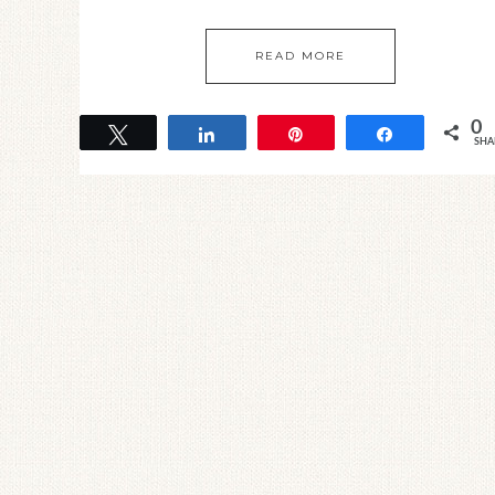
READ MORE
0
Tweet
Share
Pin
Share
SHA