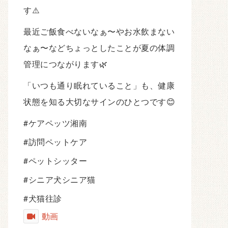
す⚠️
最近ご飯食べないなぁ〜やお水飲まない
なぁ〜などちょっとしたことが夏の体調
管理につながります🌿
「いつも通り眠れていること」も、健康
状態を知る大切なサインのひとつです😊
#ケアペッツ湘南
#訪問ペットケア
#ペットシッター
#シニア犬シニア猫
#犬猫往診
動画