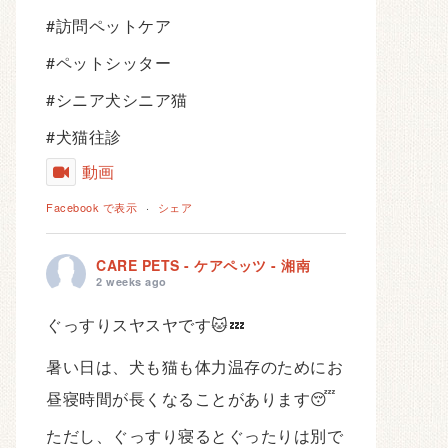
#訪問ペットケア
#ペットシッター
#シニア犬シニア猫
#犬猫往診
動画
Facebook で表示
·
シェア
CARE PETS - ケアペッツ - 湘南
2 weeks ago
ぐっすりスヤスヤです🐱💤
暑い日は、犬も猫も体力温存のためにお
昼寝時間が長くなることがあります😴
ただし、ぐっすり寝るとぐったりは別で