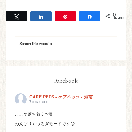
0
Tweet
Share
Pin
Share
SHARES
Facebook
CARE PETS - ケアペッツ - 湘南
7 days ago
ここが落ち着く〜🐰
のんびりくつろぎモードです😊