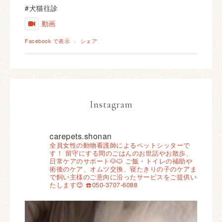
#犬猫往診
動画
Facebook で表示
·
シェア
Instagram
carepets.shonan
全員女性の動物看護師によるペットシッターで
す！
留守にする間のごはんのお世話やお散歩、
日常ケアのサポート🐶🐱
ご飯・トイレの補助や
術後のケア、オムツ交換、寝たきりの子のケアま
で飼い主様のご意向に沿ったサービスをご提供い
たします😊
☎️050-3707-6088