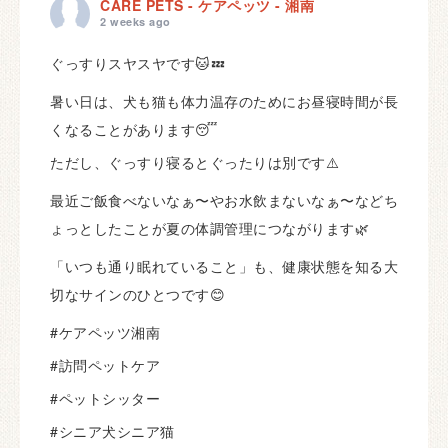
CARE PETS - ケアペッツ - 湘南
2 weeks ago
ぐっすりスヤスヤです🐱💤
暑い日は、犬も猫も体力温存のためにお昼寝時間が長
くなることがあります😴
ただし、ぐっすり寝るとぐったりは別です⚠️
最近ご飯食べないなぁ〜やお水飲まないなぁ〜などち
ょっとしたことが夏の体調管理につながります🌿
「いつも通り眠れていること」も、健康状態を知る大
切なサインのひとつです😊
#ケアペッツ湘南
#訪問ペットケア
#ペットシッター
#シニア犬シニア猫