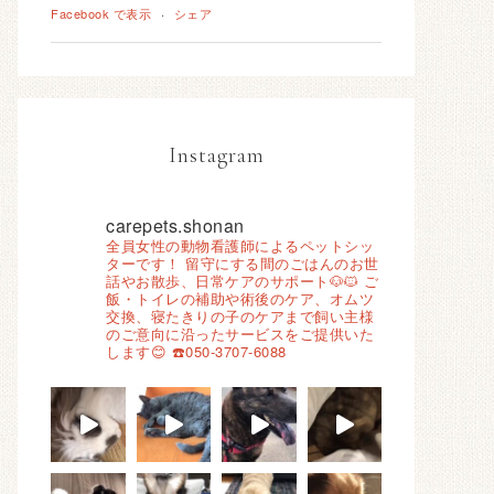
Facebook で表示
·
シェア
Instagram
carepets.shonan
全員女性の動物看護師によるペットシッ
ターです！
留守にする間のごはんのお世
話やお散歩、日常ケアのサポート🐶🐱
ご
飯・トイレの補助や術後のケア、オムツ
交換、寝たきりの子のケアまで飼い主様
のご意向に沿ったサービスをご提供いた
します😊
☎️050-3707-6088