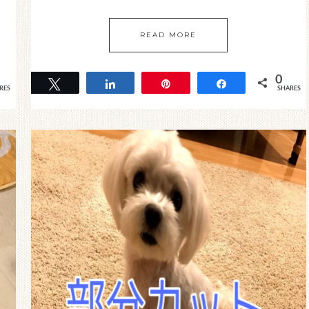
READ MORE
0
Tweet
Share
Pin
Share
RES
SHARES