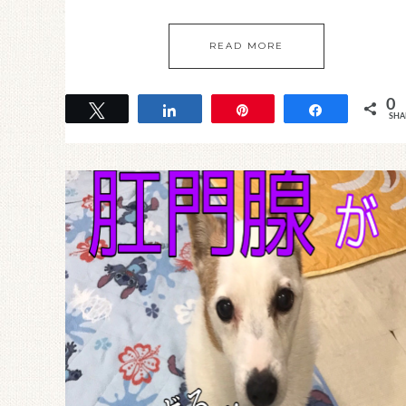
READ MORE
0
Tweet
Share
Pin
Share
SHA