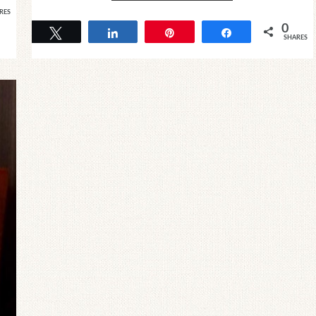
RES
0
Tweet
Share
Pin
Share
SHARES