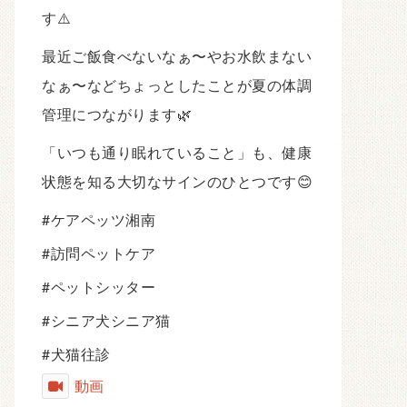
す⚠️
最近ご飯食べないなぁ〜やお水飲まない
なぁ〜などちょっとしたことが夏の体調
管理につながります🌿
「いつも通り眠れていること」も、健康
状態を知る大切なサインのひとつです😊
#ケアペッツ湘南
#訪問ペットケア
#ペットシッター
#シニア犬シニア猫
#犬猫往診
動画