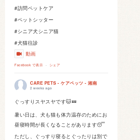
#訪問ペットケア
#ペットシッター
#シニア犬シニア猫
#犬猫往診
動画
Facebook で表示
·
シェア
CARE PETS - ケアペッツ - 湘南
2 weeks ago
ぐっすりスヤスヤです🐱💤
暑い日は、犬も猫も体力温存のためにお
昼寝時間が長くなることがあります😴
ただし、ぐっすり寝るとぐったりは別で