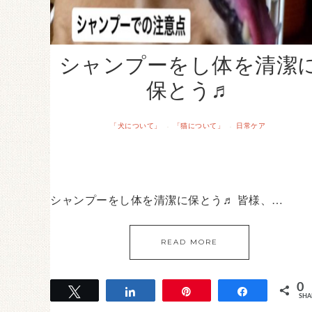
シャンプーをし体を清潔
保とう♬
「犬について」
「猫について」
日常ケア
·
·
シャンプーをし体を清潔に保とう♬ 皆様、…
READ MORE
0
Tweet
Share
Pin
Share
SHA